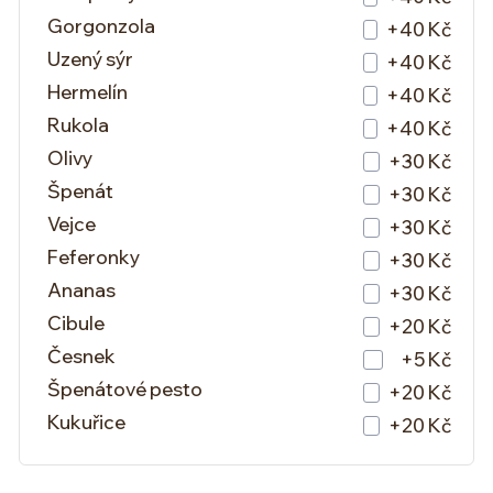
Gorgonzola
+40 Kč
Uzený sýr
+40 Kč
Hermelín
+40 Kč
Rukola
+40 Kč
Olivy
+30 Kč
Špenát
+30 Kč
Vejce
+30 Kč
Feferonky
+30 Kč
Ananas
+30 Kč
Cibule
+20 Kč
Česnek
+5 Kč
Špenátové pesto
+20 Kč
Kukuřice
+20 Kč