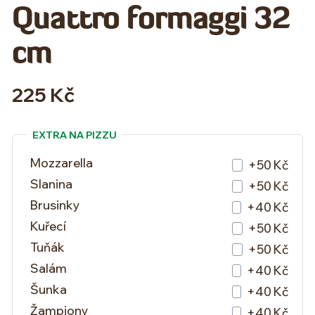
Quattro formaggi 32
cm
225 Kč
EXTRA NA PIZZU
Mozzarella
+50 Kč
Slanina
+50 Kč
Brusinky
+40 Kč
Kuřecí
+50 Kč
Tuňák
+50 Kč
Salám
+40 Kč
Šunka
+40 Kč
Žampiony
+40 Kč