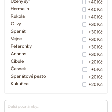
Uzený sýr
+40 Kč
Hermelín
+40 Kč
Rukola
+40 Kč
Olivy
+30 Kč
Špenát
+30 Kč
Vejce
+30 Kč
Feferonky
+30 Kč
Ananas
+30 Kč
Cibule
+20 Kč
Česnek
+5 Kč
Špenátové pesto
+20 Kč
Kukuřice
+20 Kč