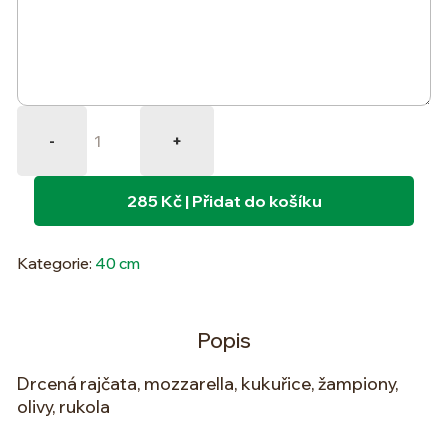
Quantity
-
+
285 Kč | Přidat do košíku
Kategorie:
40 cm
Popis
Drcená rajčata, mozzarella, kukuřice, žampiony,
olivy, rukola