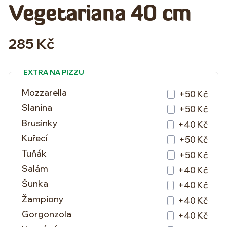
Vegetariana 40 cm
285 Kč
EXTRA NA PIZZU
Mozzarella
+50 Kč
Slanina
+50 Kč
Brusinky
+40 Kč
Kuřecí
+50 Kč
Tuňák
+50 Kč
Salám
+40 Kč
Šunka
+40 Kč
Žampiony
+40 Kč
Gorgonzola
+40 Kč